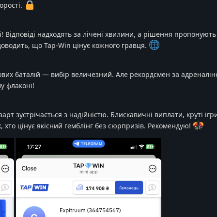
орості.
 Відповіді надходять за лічені хвилини, а рішення пропонують 
доводить, що Tap-Win цінує кожного гравця.
кових баталій — вибір величезний. Але рекордсмен за адреналі
му флаконі!
арт зустрічається з надійністю. Блискавичні виплати, круті ігр
, хто цінує якісний гемблінг без сюрпризів. Рекомендую!