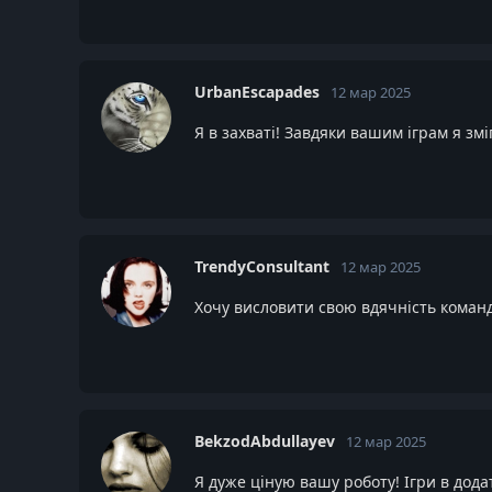
UrbanEscapades
12 мар 2025
Я в захваті! Завдяки вашим іграм я зм
TrendyConsultant
12 мар 2025
Хочу висловити свою вдячність команді
BekzodAbdullayev
12 мар 2025
Я дуже ціную вашу роботу! Ігри в додат