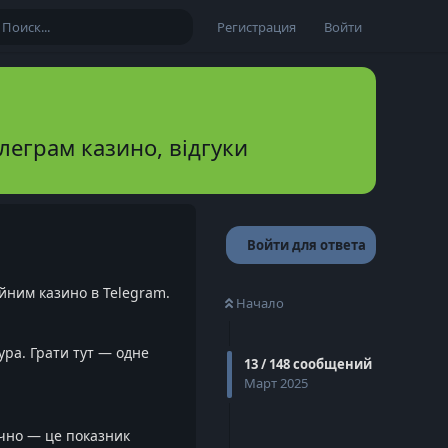
Регистрация
Войти
телеграм казино, відгуки
Войти для ответа
йним казино в Telegram.
Начало
ура. Грати тут — одне
13
/
148
сообщений
Март 2025
учно — це показник