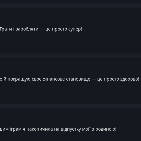
 Грати і заробляти — це просто супер!
ле й покращую своє фінансове становище — це просто здорово!
шим іграм я накопичила на відпустку мрії з родиною!