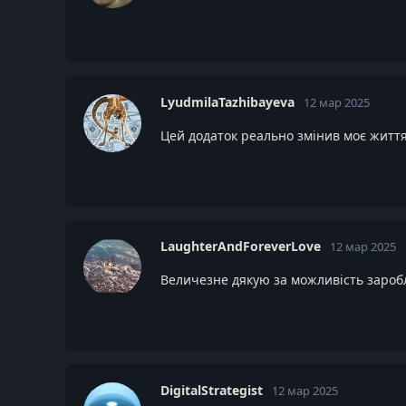
LyudmilaTazhibayeva
12 мар 2025
Цей додаток реально змінив моє життя!
LaughterAndForeverLove
12 мар 2025
Величезне дякую за можливість заробл
DigitalStrategist
12 мар 2025