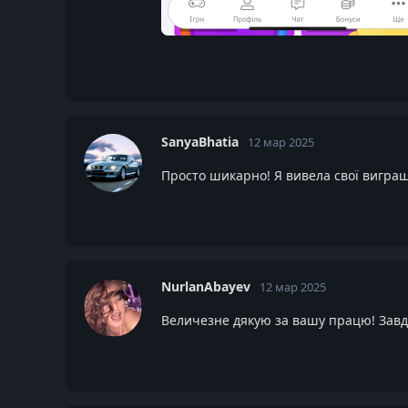
SanyaBhatia
12 мар 2025
Просто шикарно! Я вивела свої виграші
NurlanAbayev
12 мар 2025
Величезне дякую за вашу працю! Завдя