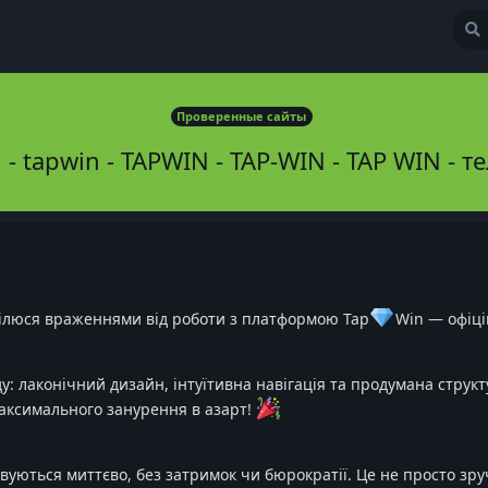
Проверенные сайты
 - tapwin - TAPWIN - TAP-WIN - TAP WIN - 
 ділюся враженнями від роботи з платформою Tap
Win — офіці
: лаконічний дизайн, інтуїтивна навігація та продумана структ
максимального занурення в азарт!
овуються миттєво, без затримок чи бюрократії. Це не просто зр