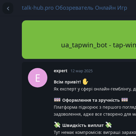
talk-hub.pro Обозреватель Онлайн Игр
ua_tapwin_bot - tap-win
expert
12 мар 2025
E
Всім привіт!
Як експерт у сфері онлайн-гемблінгу,
Оформлення та зручність
Платформа підкорює з першого погляду
задоволення, адже все створено для 
Швидкість виплат
Тут немає компромісів: виграші зарах