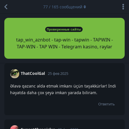
77
/
165
сообщений
Проверенные сайты
tap_win_aznbot - tap-win - tapwin - TAPWIN -
TAP-WIN - TAP WIN - Telegram kasino, rəylər
ThatCoolGal
25 фев 2025
Əlavə qazanc əldə etmək imkanı üçün təşəkkürlər! İndi
həyatda daha çox şeyə imkan yarada bilirəm.
Ответить