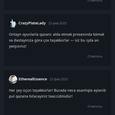
Ответить
CrazyPlateLady
25 фев 2025
Onlayn oyunlarla qazanc əldə etmək prosesində kömək
və dəstəyinizə görə çox təşəkkürlər — siz bu işdə ən
yaxşısınız!
Ответить
EtherealEssence
25 фев 2025
Hər şey üçün təşəkkürlər! Burada necə asanlıqla əylənib
pul qazana biləcəyiniz təəccüblüdür!
Ответить