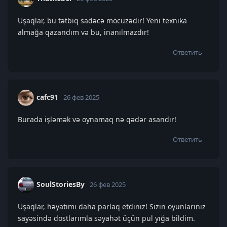
Uşaqlar, bu tətbiq sadəcə möcüzədir! Yeni texnika
almağa qazandım və bu, inanılmazdır!
Ответить
cafc91
26 фев 2025
Burada işləmək və oynamaq nə qədər asandır!
Ответить
SoulStoriesBy
26 фев 2025
Uşaqlar, həyatımı daha parlaq etdiniz! Sizin oyunlarınız
sayəsində dostlarımla səyahət üçün pul yığa bildim.