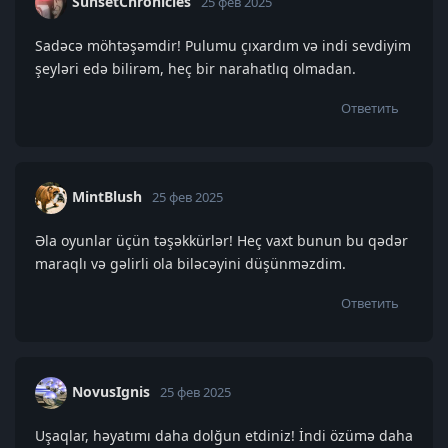
SunsetChronicles
25 фев 2025
Sadəcə möhtəşəmdir! Pulumu çıxardım və indi sevdiyim
şeyləri edə bilirəm, heç bir narahatlıq olmadan.
Ответить
MintBlush
25 фев 2025
Əla oyunlar üçün təşəkkürlər! Heç vaxt bunun bu qədər
maraqlı və gəlirli ola biləcəyini düşünməzdim.
Ответить
NovusIgnis
25 фев 2025
Uşaqlar, həyatımı daha dolğun etdiniz! İndi özümə daha