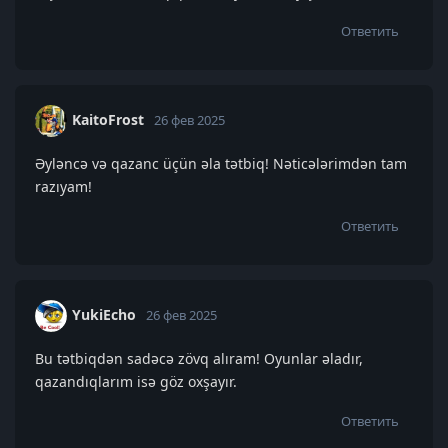
Ответить
KaitoFrost
26 фев 2025
Əyləncə və qazanc üçün əla tətbiq! Nəticələrimdən tam
razıyam!
Ответить
YukiEcho
26 фев 2025
Bu tətbiqdən sadəcə zövq alıram! Oyunlar əladır,
qazandıqlarım isə göz oxşayır.
Ответить