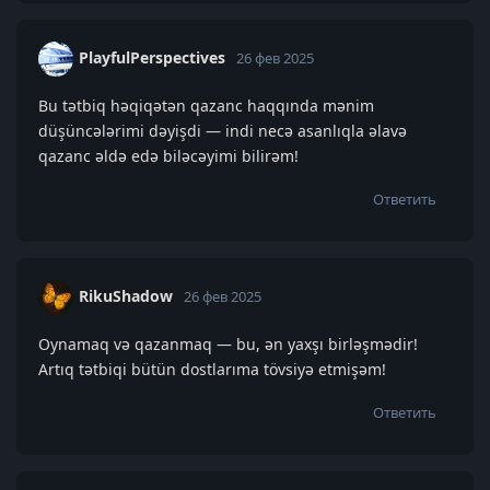
PlayfulPerspectives
26 фев 2025
Bu tətbiq həqiqətən qazanc haqqında mənim
düşüncələrimi dəyişdi — indi necə asanlıqla əlavə
qazanc əldə edə biləcəyimi bilirəm!
Ответить
RikuShadow
26 фев 2025
Oynamaq və qazanmaq — bu, ən yaxşı birləşmədir!
Artıq tətbiqi bütün dostlarıma tövsiyə etmişəm!
Ответить