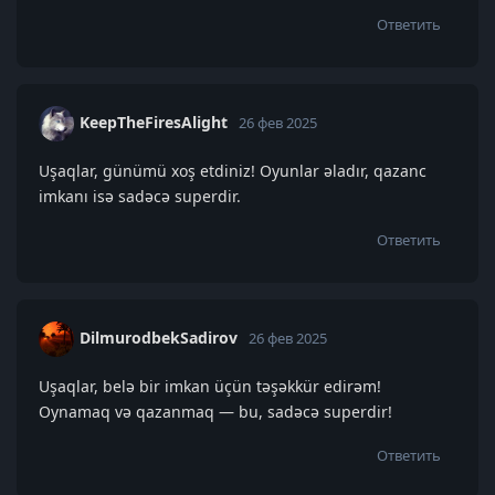
Ответить
KeepTheFiresAlight
26 фев 2025
Uşaqlar, günümü xoş etdiniz! Oyunlar əladır, qazanc
imkanı isə sadəcə superdir.
Ответить
DilmurodbekSadirov
26 фев 2025
Uşaqlar, belə bir imkan üçün təşəkkür edirəm!
Oynamaq və qazanmaq — bu, sadəcə superdir!
Ответить