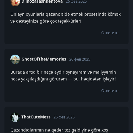
DilnozaTashkentova
26 фев 2025
Onlayn oyunlarla qazanc əldə etmək prosesində kömək
və dəstəyinizə görə çox təşəkkürlər!
Ответить
GhostOfTheMemories
26 фев 2025
Burada artıq bir neçə aydır oynayıram və maliyyəmin
necə yaxşılaşdığını görürəm — bu, həqiqətən işləyir!
Ответить
ThatCuteMess
26 фев 2025
Qazandıqlarımın nə qədər tez gəldiyinə görə xoş