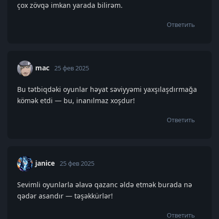
çox zövqə imkan yarada bilirəm.
Ответить
mac
25 фев 2025
Bu tətbiqdəki oyunlar həyat səviyyəmi yaxşılaşdırmağa
kömək etdi — bu, inanılmaz xoşdur!
Ответить
janice
25 фев 2025
Sevimli oyunlarla əlavə qazanc əldə etmək burada nə
qədər asandır — təşəkkürlər!
Ответить