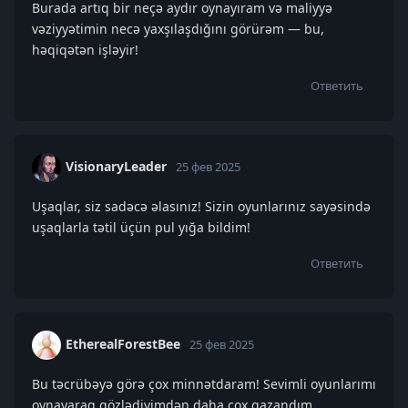
Burada artıq bir neçə aydır oynayıram və maliyyə
vəziyyətimin necə yaxşılaşdığını görürəm — bu,
həqiqətən işləyir!
Ответить
VisionaryLeader
25 фев 2025
Uşaqlar, siz sadəcə əlasınız! Sizin oyunlarınız sayəsində
uşaqlarla tətil üçün pul yığa bildim!
Ответить
EtherealForestBee
25 фев 2025
Bu təcrübəyə görə çox minnətdaram! Sevimli oyunlarımı
oynayaraq gözlədiyimdən daha çox qazandım.