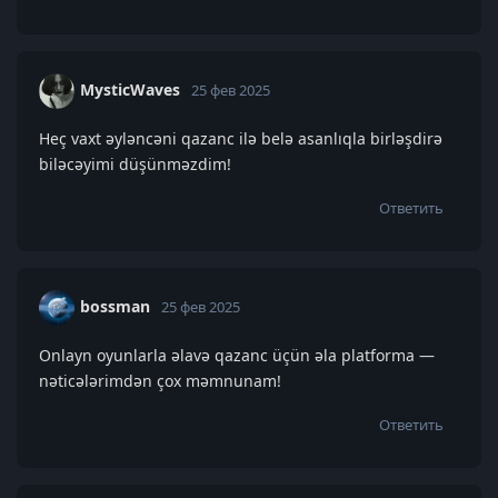
MysticWaves
25 фев 2025
Heç vaxt əyləncəni qazanc ilə belə asanlıqla birləşdirə
biləcəyimi düşünməzdim!
Ответить
bossman
25 фев 2025
Onlayn oyunlarla əlavə qazanc üçün əla platforma —
nəticələrimdən çox məmnunam!
Ответить