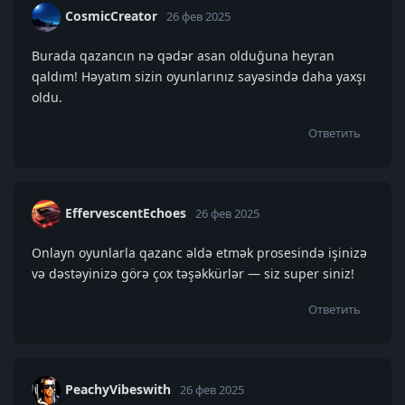
CosmicCreator
26 фев 2025
Burada qazancın nə qədər asan olduğuna heyran
qaldım! Həyatım sizin oyunlarınız sayəsində daha yaxşı
oldu.
Ответить
EffervescentEchoes
26 фев 2025
Onlayn oyunlarla qazanc əldə etmək prosesində işinizə
və dəstəyinizə görə çox təşəkkürlər — siz super siniz!
Ответить
PeachyVibeswith
26 фев 2025