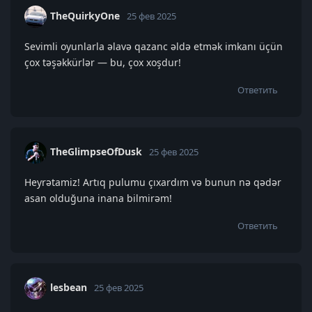
TheQuirkyOne
25 фев 2025
Sevimli oyunlarla əlavə qazanc əldə etmək imkanı üçün
çox təşəkkürlər — bu, çox xoşdur!
Ответить
TheGlimpseOfDusk
25 фев 2025
Heyrətamiz! Artıq pulumu çıxardım və bunun nə qədər
asan olduğuna inana bilmirəm!
Ответить
lesbean
25 фев 2025