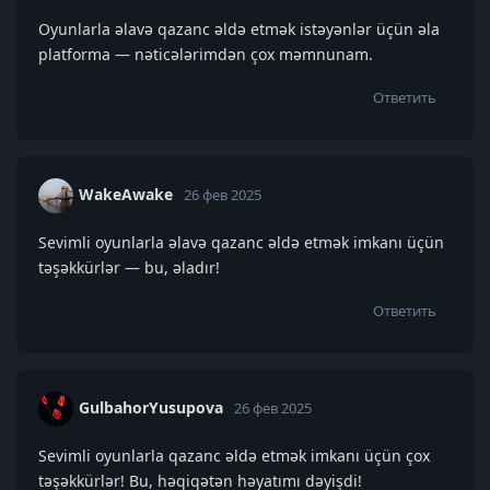
Oyunlarla əlavə qazanc əldə etmək istəyənlər üçün əla
platforma — nəticələrimdən çox məmnunam.
Ответить
WakeAwake
26 фев 2025
Sevimli oyunlarla əlavə qazanc əldə etmək imkanı üçün
təşəkkürlər — bu, əladır!
Ответить
GulbahorYusupova
26 фев 2025
Sevimli oyunlarla qazanc əldə etmək imkanı üçün çox
təşəkkürlər! Bu, həqiqətən həyatımı dəyişdi!