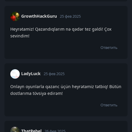
GrowthHackGuru
25 фев 2025
Heyrətamiz! Qazandıqlarım nə qədər tez gəldi! Çox
sevindim!
Ответить
LadyLuck
25 фев 2025
Onlayn oyunlarla qazanc üçün heyrətamiz tətbiq! Bütün
dostlarıma tövsiyə edirəm!
Ответить
ThatRebel
26 фев 2025