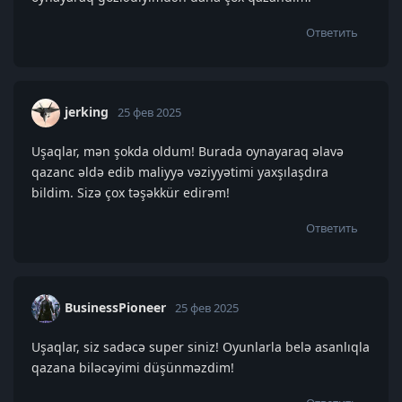
Ответить
jerking
25 фев 2025
Uşaqlar, mən şokda oldum! Burada oynayaraq əlavə
qazanc əldə edib maliyyə vəziyyətimi yaxşılaşdıra
bildim. Sizə çox təşəkkür edirəm!
Ответить
BusinessPioneer
25 фев 2025
Uşaqlar, siz sadəcə super siniz! Oyunlarla belə asanlıqla
qazana biləcəyimi düşünməzdim!