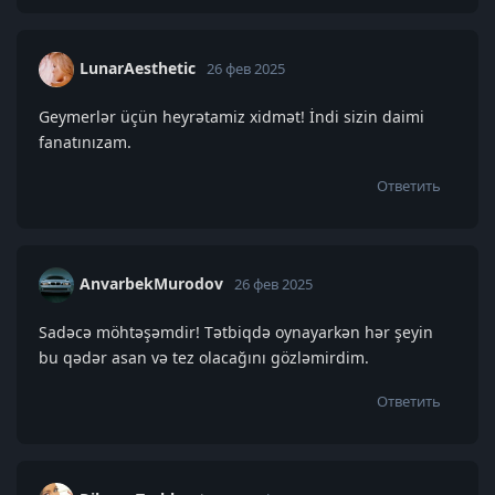
LunarAesthetic
26 фев 2025
Geymerlər üçün heyrətamiz xidmət! İndi sizin daimi
fanatınızam.
Ответить
AnvarbekMurodov
26 фев 2025
Sadəcə möhtəşəmdir! Tətbiqdə oynayarkən hər şeyin
bu qədər asan və tez olacağını gözləmirdim.
Ответить