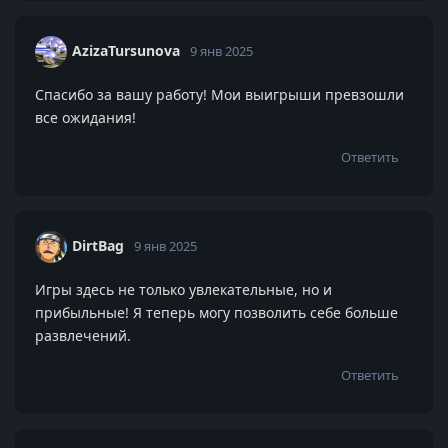
AzizaTursunova
9 янв 2025
Спасибо за вашу работу! Мои выигрыши превзошли
все ожидания!
Ответить
DirtBag
9 янв 2025
Игры здесь не только увлекательные, но и
прибыльные! Я теперь могу позволить себе больше
развлечений.
Ответить