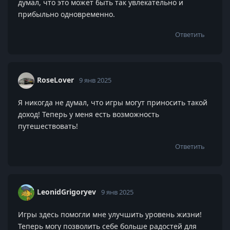
думал, что это может быть так увлекательно и
прибыльно одновременно.
Ответить
RoseLover
9 янв 2025
Я никогда не думал, что игры могут приносить такой
доход! Теперь у меня есть возможность
путешествовать!
Ответить
LeonidGrigoryev
9 янв 2025
Игры здесь помогли мне улучшить уровень жизни!
Теперь могу позволить себе больше радостей для