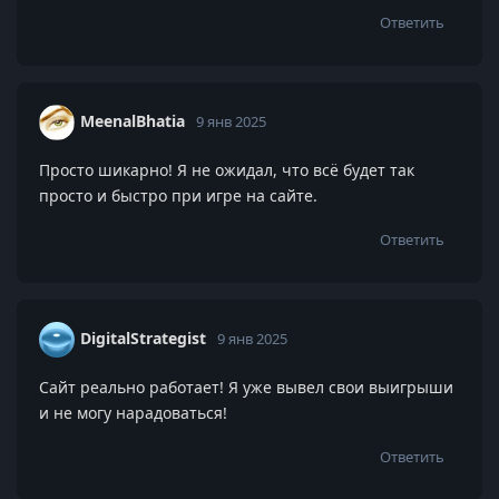
Ответить
MeenalBhatia
9 янв 2025
Просто шикарно! Я не ожидал, что всё будет так
просто и быстро при игре на сайте.
Ответить
DigitalStrategist
9 янв 2025
Сайт реально работает! Я уже вывел свои выигрыши
и не могу нарадоваться!
Ответить