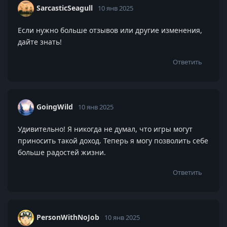
SarcasticSeagull
10 янв 2025
Если нужно больше отзывов или другие изменения,
дайте знать!
Ответить
GoingWild
10 янв 2025
Удивительно! Я никогда не думал, что игры могут
приносить такой доход. Теперь я могу позволить себе
больше радостей жизни.
Ответить
PersonWithNoJob
10 янв 2025