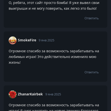
О, ребята, этот сайт просто бомба! Я уже вывел свои
выигрыши и не могу поверить, как легко это было!
Ответить
SmokeFire
9 янв 2025
Огромное спасибо за возможность зарабатывать на
любимых играх! Это действительно изменило мою
жизнь!
Ответить
ZhanarKairbek
9 янв 2025
Огромное спасибо за возможность зарабатывать на
играх! Я смог накопить на новую технику благодаря