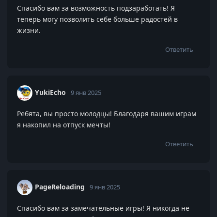
Спасибо вам за возможность подзаработать! Я
теперь могу позволить себе больше радостей в
жизни.
Ответить
YukiEcho
9 янв 2025
Ребята, вы просто молодцы! Благодаря вашим играм
я накопил на отпуск мечты!
Ответить
PageReloading
9 янв 2025
Спасибо вам за замечательные игры! Я никогда не